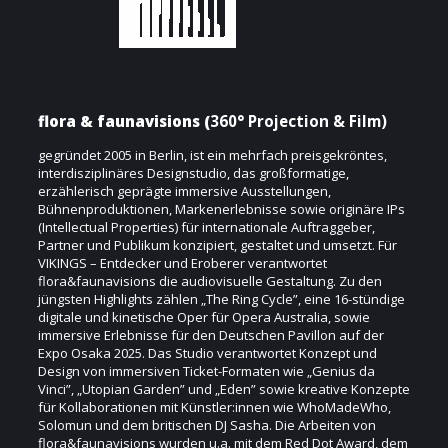
flora & faunavisions (
360° Projection & Film)
gegründet 2005 in Berlin, ist ein mehrfach preisgekröntes,
interdisziplinäres Designstudio, das großformatige,
erzählerisch geprägte immersive Ausstellungen,
Bühnenproduktionen, Markenerlebnisse sowie originäre IPs
(Intellectual Properties) für internationale Auftraggeber,
Partner und Publikum konzipiert, gestaltet und umsetzt. Für
VIKINGS – Entdecker und Eroberer verantwortet
flora&faunavisions die audiovisuelle Gestaltung. Zu den
jüngsten Highlights zählen „The Ring Cycle”, eine 16-stündige
digitale und kinetische Oper für Opera Australia, sowie
immersive Erlebnisse für den Deutschen Pavillon auf der
Expo Osaka 2025. Das Studio verantwortet Konzept und
Design von immersiven Ticket-Formaten wie „Genius da
Vinci”, „Utopian Garden” und „Eden” sowie kreative Konzepte
für Kollaborationen mit Künstler:innen wie WhoMadeWho,
Solomun und dem britischen DJ Sasha. Die Arbeiten von
flora&faunavisions wurden u.a. mit dem Red Dot Award, dem