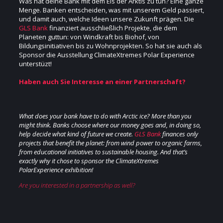
Was hat deine Bank mit dem Eis der Arktis zu tun? Eine ganze
Menge. Banken entscheiden, was mit unserem Geld passiert,
und damit auch, welche Ideen unsere Zukunft prägen. Die
GLS Bank
finanziert ausschließlich Projekte, die dem
Planeten guttun: von Windkraft bis Biohof, von
Bildungsinitiativen bis zu Wohnprojekten. So hat sie auch als
Sponsor die Ausstellung ClimateXtremes Polar Experience
unterstüzt!
Haben auch Sie Interesse an einer Partnerschaft?
What does your bank have to do with Arctic ice? More than you
might think. Banks choose where our money goes and, in doing so,
help decide what kind of future we create.
GLS Bank
finances only
projects that benefit the planet: from wind power to organic farms,
from educational initiatives to sustainable housing. And that’s
exactly why it chose to sponsor the ClimateXtremes
PolarExperience exhibition!
Are you interested in a partnership as well?