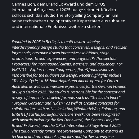
Cannes Lion, dem Brand Ex Award und dem OPUS
International Stage Award 2025 ausgezeichnet. Kürzlich
schloss sich das Studio The Storytelling Company an, um
seine technischen und operativen Kapazitäten auszubauen
und internationale Erlebnisse weiter zu stärken.
Founded in 2005 in Berlin, is a multi-award-winning,
interdisciplinary design studio that conceives, designs, and realizes
large-scale, narrative-driven immersive exhibitions, stage
productions, brand experiences, and original IPs (Intellectual
Properties) for international clients, partners, and audiences. For
VIKINGS – Explorers and Conquerors, flora&faunavisions is
responsible for the audiovisual design. Recent highlights include
“The Ring Cycle,” a 16-hour digital and kinetic opera for Opera
Australia, as well as immersive experiences for the German Pavilion
at Expo Osaka 2025. The studio is responsible for the concept and
design of immersive ticketed formats such as “Genius da Vinci,”
“Utopian Garden,” and “Eden,” as well as creative concepts for
collaborations with artists including WhoMadeWho, Solomun, and
British DJ Sasha. flora&faunavisions’ work has been recognized
with awards including the Red Dot Award, the Cannes Lion, the
Brand Ex Award, and the OPUS International Stage Award 2025.
The studio recently joined The Storytelling Company to expand its
technical and operational capacities and further strengthen