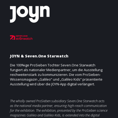
JOYN & Seven.One Starwatch
Die 100%ige ProSieben Tochter Seven.One Starwatch
fungiert als nationaler Medienpartner, um die Ausstellung
reichweitenstark zu kommunizieren. Die vom ProSieben-
Wissensmagazin „Galileo“ und „Galileo Kids“ präsentierte
Ausstellung wird über die JOYN-App digital verlängert.
The wholly owned ProSieben subsidiary Seven.One Starwatch acts
as the national media partner, ensuring high-reach communication
for the exhibition. The exhibition, presented by the ProSieben science
magazines Galileo and Galileo Kids, is extended into the digital