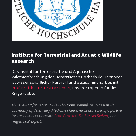
Institute for Terrestrial and Aquatic Wildlife
Research
Das Institut für Terrestrische und Aquatische
Wildthierforschung der Tierärztlichen Hochschule Hannover
ist wissenschaflticher Partner für die Zusammenarbeit mit
Prof. Prof. h.c. Dr. Ursula Siebert
, unserer Expertin für die
Ringelrobbe.
The Institute for Terrestrial and Aquatic Wildlife Research at the
University of Veterinary Medicine Hannover is our scientific partner
for the
collaboration with
Prof. Prof. h.c. Dr. Ursula Siebert
, our
ringed seal expert.