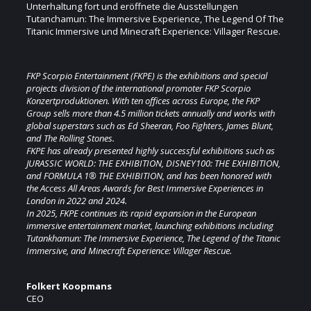
Unterhaltung fort und eröffnete die Ausstellungen
Tutanchamun: The Immersive Experience, The Legend Of The
Titanic Immersive und Minecraft Experience: Villager Rescue.
FKP Scorpio Entertainment (FKPE) is the exhibitions and special
projects division of the international promoter FKP Scorpio
Konzertproduktionen. With ten offices across Europe, the FKP
Group sells more than 4.5 million tickets annually and works with
global superstars such as Ed Sheeran, Foo Fighters, James Blunt,
and The Rolling Stones.
FKPE has already presented highly successful exhibitions such as
JURASSIC WORLD: THE EXHIBITION, DISNEY100: THE EXHIBITION,
and FORMULA 1® THE EXHIBITION, and has been honored with
the Access All Areas Awards for Best Immersive Experiences in
London in 2022 and 2024.
In 2025, FKPE continues its rapid expansion in the European
immersive entertainment market, launching exhibitions including
Tutankhamun: The Immersive Experience, The Legend of the Titanic
Immersive, and Minecraft Experience: Villager Rescue.
Folkert Koopmans
CEO